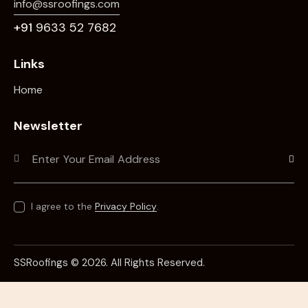
info@ssroofings.com
+91
9633 52 7682
Links
Home
Newsletter
Subscr
I agree to the
Privacy Policy
.
SSRoofings © 2026. All Rights Reserved.